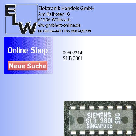
00502214
SLB 3801